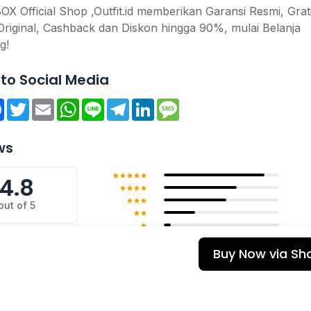
 Official Shop ,Outfit.id memberikan Garansi Resmi, Grat
Original, Cashback dan Diskon hingga 90%, mulai Belanja
g!
to Social Media
re
Facebook
Twitter
Email
WhatsApp
Line
Telegram
LinkedIn
Message
ws
4.8
out of 5
Buy Now via Sh