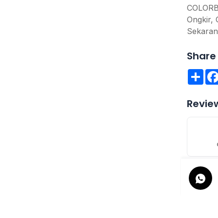
COLORBOX
Ongkir, 
Sekaran
Share 
Sha
Revie