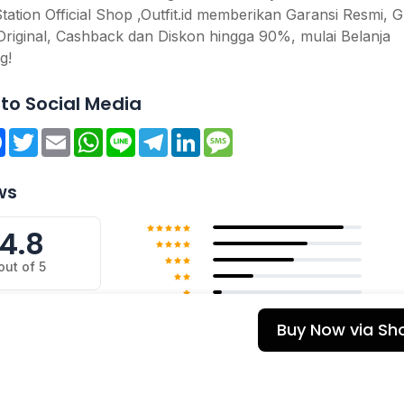
tation Official Shop ,Outfit.id memberikan Garansi Resmi, G
Original, Cashback dan Diskon hingga 90%, mulai Belanja
g!
to Social Media
re
Facebook
Twitter
Email
WhatsApp
Line
Telegram
LinkedIn
Message
ws
4.8
out of 5
Buy Now via Sh