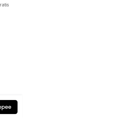
ratis
opee