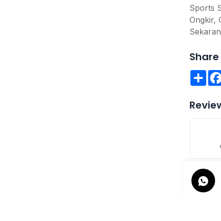
Sports S
Ongkir, 
Sekaran
Share 
Sha
Revie